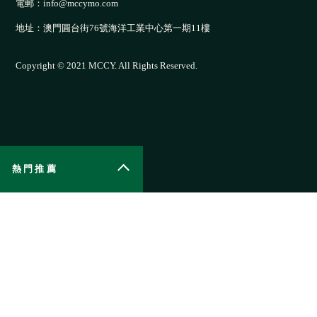
電郵：info@mccymo.com
地址：澳門圓台街76號海洋工業中心第一期11樓
Copyright © 2021 MCCY. All Rights Reserved.
熱門推薦